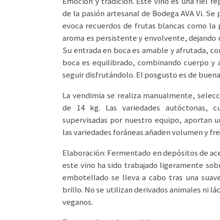
Emoción y tradición. Este vino es una fiel re
de la pasión artesanal de Bodega AVA Vi. Se
evoca recuerdos de frutas blancas como la p
aroma es persistente y envolvente, dejando u
Su entrada en boca es amable y afrutada, con 
boca es equilibrado, combinando cuerpo y a
seguir disfrutándolo. El posgusto es de buena
La vendimia se realiza manualmente, selecc
de 14 kg. Las variedades autóctonas, cu
supervisadas por nuestro equipo, aportan un
las variedades foráneas añaden volumen y fres
Elaboración: Fermentado en depósitos de ace
este vino ha sido trabajado ligeramente sobre
embotellado se lleva a cabo tras una suave 
brillo. No se utilizan derivados animales ni l
veganos.