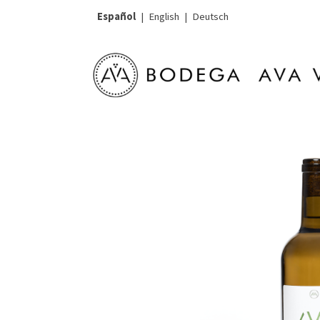
Español
|
English
|
Deutsch
Tienda Online
AVA Vi Blanc 2025