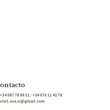
ontacto
+34 687 78 99 32
/
+
34 676 11 42 78
visit.ava.vi@gmail.com