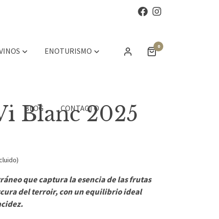
0
 VINOS
ENOTURISMO
i Blanc 2025
BLOG
CONTACTO
cluido)
ráneo que captura la esencia de las frutas
scura del terroir, con un equilibrio ideal
acidez.